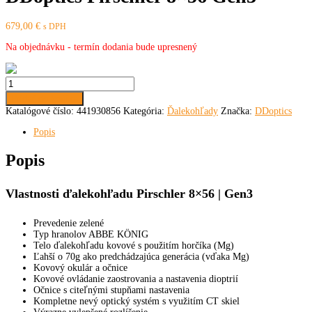
679,00
€
s DPH
Na objednávku - termín dodania bude upresnený
množstvo
DDoptics
Pridať do košíka
Pirschler
Katalógové číslo:
441930856
Kategória:
Ďalekohľady
Značka:
DDoptics
8x56
Gen3
Popis
Popis
Vlastnosti ďalekohľadu Pirschler 8×56 | Gen3
Prevedenie zelené
Typ hranolov ABBE KÖNIG
Telo ďalekohľadu kovové s použitím horčíka (Mg)
Ľahší o 70g ako predchádzajúca generácia (vďaka Mg)
Kovový okulár a očnice
Kovové ovládanie zaostrovania a nastavenia dioptrií
Očnice s citeľnými stupňami nastavenia
Kompletne nevý optický systém s využitím CT skiel