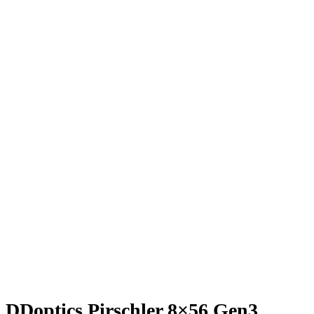
DDoptics Pirschler 8×56 Gen3