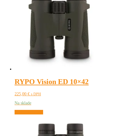
Možnosti
si
môžete
vybrať
na
stránke
produktu.
RYPO Vision ED 10×42
225,00
€
s DPH
Na sklade
Pridať do košíka