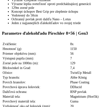
Výrazne vylepšené rozlíšenie
Výrazne lepšia sveteľnosť oproti predchádzajúcej generácii
129m zorné pole
Koncept úchopov Best Grip pre zlepšenie úchopu
Vodotesný do 50cm
Ochranný povlak proti dažďu Nano – Lotus
Jeden z najjasnejších ďalekohľadov vo svojej triede
Parametre ďalekohľadu Pirschler 8×56 | Gen3
Zväčšenie:
8x
Hmotnosť (g):
1150
Priemer objektívu (mm):
56
Výstupná pupila (mm):
7
Zorné pole na 1000m (m):
129
Blickwinkel in Grad:
7,4
Očnice:
TwistUp Metall
Typ hranolu:
Abbe König
Povrch hranolov:
Phase Coating
Povrchová úprava šošoviek:
DDlucid
Dažďová ochrana:
RNP povlak
Materiál tela:
Magnézium (Horčík)
Povrchový materiál tela:
Guma
Vzdialenosť oka od šošoviek (mm):
20