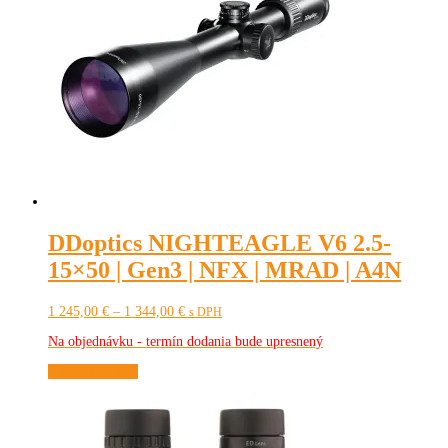
DDoptics NIGHTEAGLE V6 2.5-
15×50 | Gen3 | NFX | MRAD | A4N
Price
1 245,00
€
–
1 344,00
€
s DPH
range:
Na objednávku - termín dodania bude upresnený
1
245,00 €
Tento
Výber možností
through
produkt
1
má
344,00 €
viacero
variantov.