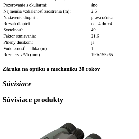
Pozorovanie s okuliarmi:
áno
Najmenšia vzdialenosť zaostrenia (m):
2,5
Nastavenie dioptrií:
pravá očnica
Rozsah dioptrií:
od -4 do +4
Svetelnosť:
49
Faktor stmievania:
21,6
Plnený dusíkom:
ja
Vodotesnosť – hĺbka (m):
1
Rozmery v/š/h (mm):
190x155x65
Záruka na optiku a mechaniku 30 rokov
Súvisiace
Súvisiace produkty