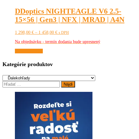
DDoptics NIGHTEAGLE V6 2.5-
15×56 | Gen3 | NFX | MRAD | A4N
Price
1 298,00
€
–
1 458,00
€
s DPH
range:
Na objednávku - termín dodania bude upresnený
1
298,00 €
Tento
Výber možností
through
produkt
1
má
458,00 €
Kategórie produktov
viacero
variantov.
Možnosti
si
Hľadať:
môžete
vybrať
na
stránke
produktu.