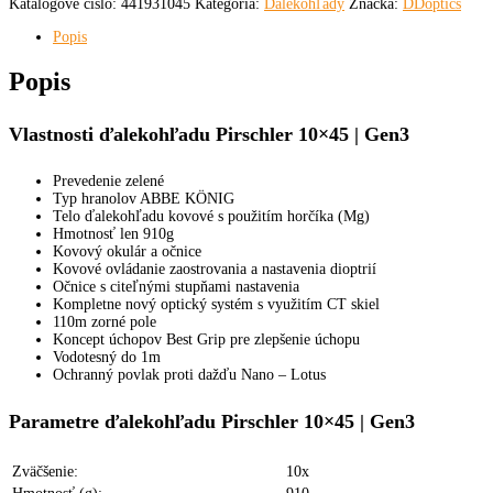
Katalógové číslo:
441931045
Kategória:
Ďalekohľady
Značka:
DDoptics
10x45
Gen3
Popis
Popis
Vlastnosti ďalekohľadu Pirschler 10×45 | Gen3
Prevedenie zelené
Typ hranolov ABBE KÖNIG
Telo ďalekohľadu kovové s použitím horčíka (Mg)
Hmotnosť len 910g
Kovový okulár a očnice
Kovové ovládanie zaostrovania a nastavenia dioptrií
Očnice s citeľnými stupňami nastavenia
Kompletne nový optický systém s využitím CT skiel
110m zorné pole
Koncept úchopov Best Grip pre zlepšenie úchopu
Vodotesný do 1m
Ochranný povlak proti dažďu Nano – Lotus
Parametre ďalekohľadu Pirschler 10×45 | Gen3
Zväčšenie:
10x