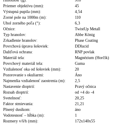
Hmotnosť (g):
910
Priemer objektívu (mm):
45
Výstupná pupila (mm):
4,54
Zorné pole na 1000m (m):
110
Uhol zorného poľa (°):
6,3
Očnice:
TwistUp Metall
Typ hranolov:
Abbe König
Zrkadlenie hranolov:
Phase Coating
Povrchová úprava šošoviek:
DDlucid
Dažďová ochrana:
RNP povlak
Materiál tela:
Magnézium (Horčík)
Povrchový materiál tela:
Guma
Vzdialenosť oka od šošoviek (mm):
20
Pozorovanie s okuliarmi:
Áno
Najmenšia vzdialenosť zaostrenia (m):
2,5
Nastavenie dioptrií:
Pravý očnica
Rozsah dioptrií:
od +4 do -4
Svetelnosť:
20,25
Faktor stmievania:
21,21
Plnený dusíkom:
áno
Vodotesnosť – hĺbka (m):
1
Rozmery v/š/h (mm):
172x140x55