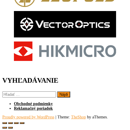
VYHĽADÁVANIE
Hľadať:
Obchodné podmienky
Reklamačný poriadok
Proudly powered by WordPress
|
Theme:
TheShop
by aThemes.