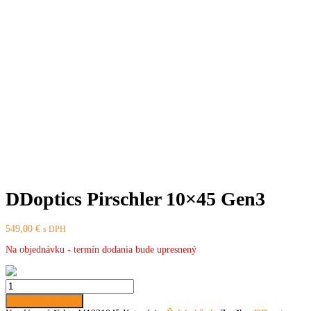
DDoptics Pirschler 10×45 Gen3
549,00
€
s DPH
Na objednávku - termín dodania bude upresnený
množstvo
DDoptics
Pridať do košíka
Pirschler