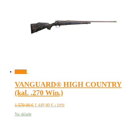
Zľava!
VANGUARD® HIGH COUNTRY
(kal. .270 Win.)
Pôvodná
Aktuálna
1 570,00
€
1 449,00
€
s DPH
cena
cena
Na sklade
bola:
je:
1
1
570,00 €.
449,00 €.