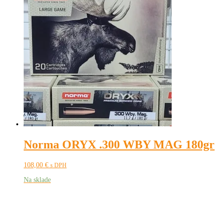
Norma ORYX .300 WBY MAG 180gr
108,00
€
s DPH
Na sklade