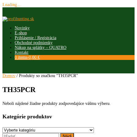
Loading...
Skip
to
content
Novinky
E-shop
Prihlásenie / Registrácia
Obchodné podmienky
Nákup na splátky – QUATRO
Kontakt
0 items-
0,00
€
Domov
/ Produkty so značkou “TH35PCR”
TH35PCR
Neboli nájdené žiadne produkty zodpovedajúce vášmu výberu.
Kategórie produktov
Hľadať: