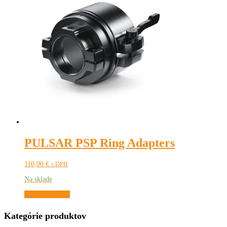
PULSAR PSP Ring Adapters
110,00
€
s DPH
Na sklade
Tento
Výber možností
produkt
má
Kategórie produktov
viacero
variantov.