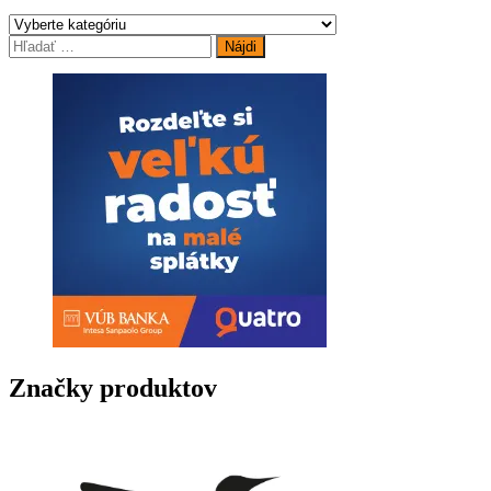
Možnosti
si
Hľadať:
môžete
vybrať
na
stránke
produktu.
Značky produktov