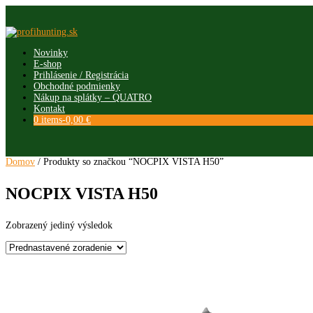
Skip
to
content
Novinky
E-shop
Prihlásenie / Registrácia
Obchodné podmienky
Nákup na splátky – QUATRO
Kontakt
0 items-
0,00
€
Domov
/ Produkty so značkou “NOCPIX VISTA H50”
NOCPIX VISTA H50
Zobrazený jediný výsledok