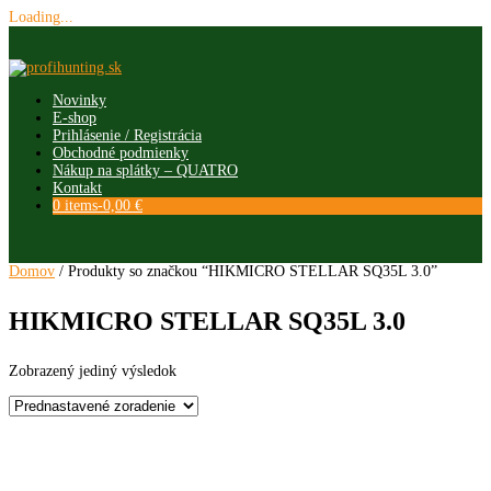
Loading...
Skip
to
content
Novinky
E-shop
Prihlásenie / Registrácia
Obchodné podmienky
Nákup na splátky – QUATRO
Kontakt
0 items-
0,00
€
Domov
/ Produkty so značkou “HIKMICRO STELLAR SQ35L 3.0”
HIKMICRO STELLAR SQ35L 3.0
Zobrazený jediný výsledok