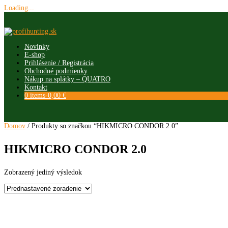
Loading...
Skip
to
content
Novinky
E-shop
Prihlásenie / Registrácia
Obchodné podmienky
Nákup na splátky – QUATRO
Kontakt
0 items-
0,00
€
Domov
/ Produkty so značkou “HIKMICRO CONDOR 2.0”
HIKMICRO CONDOR 2.0
Zobrazený jediný výsledok