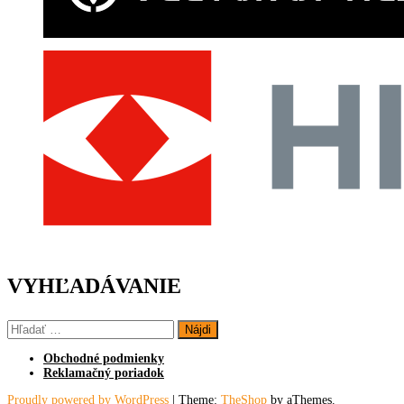
VYHĽADÁVANIE
Hľadať:
Obchodné podmienky
Reklamačný poriadok
Proudly powered by WordPress
|
Theme:
TheShop
by aThemes.