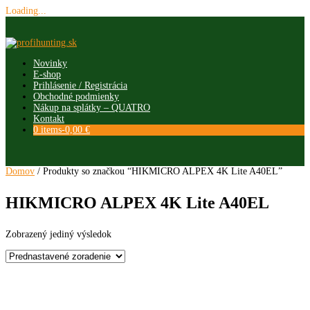
Loading...
Skip
to
content
Novinky
E-shop
Prihlásenie / Registrácia
Obchodné podmienky
Nákup na splátky – QUATRO
Kontakt
0 items-
0,00
€
Domov
/ Produkty so značkou “HIKMICRO ALPEX 4K Lite A40EL”
HIKMICRO ALPEX 4K Lite A40EL
Zobrazený jediný výsledok