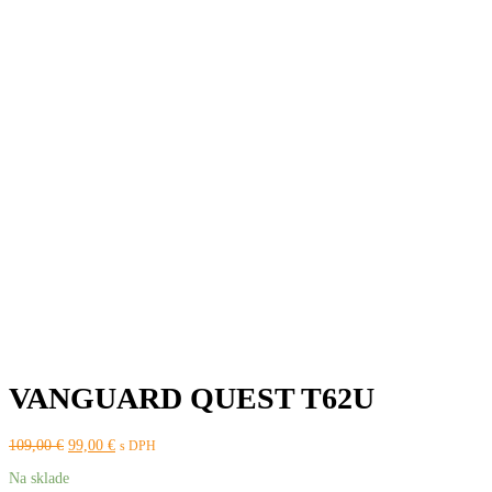
VANGUARD QUEST T62U
Pôvodná
Aktuálna
109,00
€
99,00
€
s DPH
cena
cena
Na sklade
bola:
je: