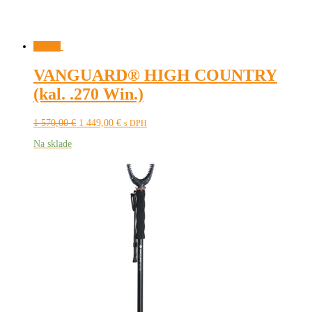
Zľava!
VANGUARD® HIGH COUNTRY
(kal. .270 Win.)
Pôvodná
Aktuálna
1 570,00
€
1 449,00
€
s DPH
cena
cena
Na sklade
bola:
je:
1
1
570,00 €.
449,00 €.