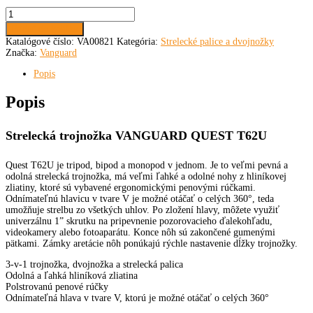
109,00 €.
99,00 €.
množstvo
VANGUARD
Pridať do košíka
QUEST
Katalógové číslo:
VA00821
Kategória:
Strelecké palice a dvojnožky
T62U
Značka:
Vanguard
Popis
Popis
Strelecká trojnožka VANGUARD QUEST T62U
Quest T62U je tripod, bipod a monopod v jednom. Je to veľmi pevná a
odolná strelecká trojnožka, má veľmi ľahké a odolné nohy z hliníkovej
zliatiny, ktoré sú vybavené ergonomickými penovými rúčkami.
Odnímateľnú hlavicu v tvare V je možné otáčať o celých 360°, teda
umožňuje strelbu zo všetkých uhlov. Po zložení hlavy, môžete využiť
univerzálnu 1” skrutku na pripevnenie pozorovacieho ďalekohľadu,
videokamery alebo fotoaparátu. Konce nôh sú zakončené gumenými
pätkami. Zámky aretácie nôh ponúkajú rýchle nastavenie dĺžky trojnožky.
3-v-1 trojnožka, dvojnožka a strelecká palica
Odolná a ľahká hliníková zliatina
Polstrovanú penové rúčky
Odnímateľná hlava v tvare V, ktorú je možné otáčať o celých 360°