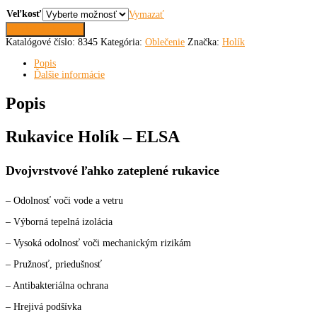
cena
cena
bola:
je:
Veľkosť
Vymazať
56,00 €.
45,00 €.
množstvo
Pridať do košíka
Rukavice
Katalógové číslo:
8345
Kategória:
Oblečenie
Značka:
Holík
Holík
-
Popis
ELSA
Ďalšie informácie
Popis
Rukavice Holík – ELSA
Dvojvrstvové ľahko zateplené rukavice
– Odolnosť voči vode a vetru
– Výborná tepelná izolácia
– Vysoká odolnosť voči mechanickým rizikám
– Pružnosť, priedušnosť
– Antibakteriálna ochrana
– Hrejivá podšívka