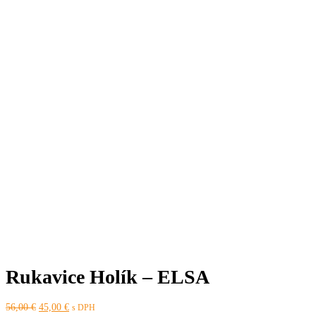
Rukavice Holík – ELSA
Pôvodná
Aktuálna
56,00
€
45,00
€
s DPH