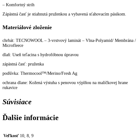
– Komfortný strih
Zápästná časť je stiahnutá pruženkou a vybavená sťahovacím pásikom.
Materiálové zloženie
chrbát: TECNOWOOL – 3-vrstvový laminát – Vlna-Polyamid/ Membrána /
Microfleece
dlaň: Useň teľacina s hydrofóbnou úpravou
zápästná časť: pruženka
podšívka: Thermocool™/Merino/Fresh Ag
ochrana dlane: Kožená výstuha s penovou výplňou na malíčkovej hrane
rukavice
Súvisiace
Ďalšie informácie
Veľkosť
10, 8, 9