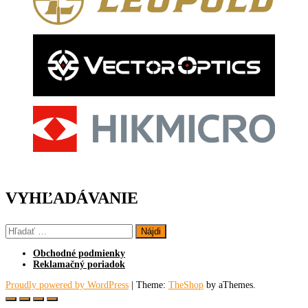
VYHĽADÁVANIE
Hľadať:
Obchodné podmienky
Reklamačný poriadok
Proudly powered by WordPress
|
Theme:
TheShop
by aThemes.