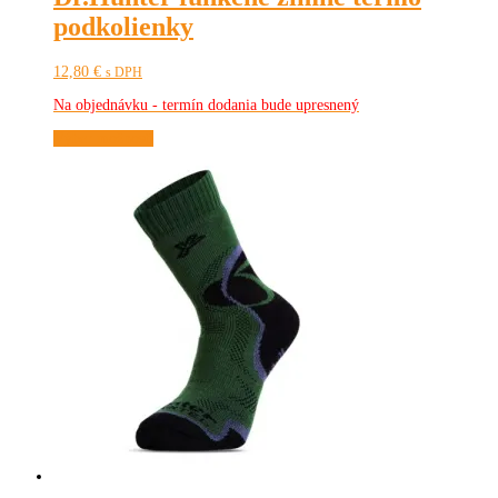
podkolienky
12,80
€
s DPH
Na objednávku - termín dodania bude upresnený
Tento
Výber možností
produkt
má
viacero
variantov.
Možnosti
si
môžete
vybrať
na
stránke
produktu.