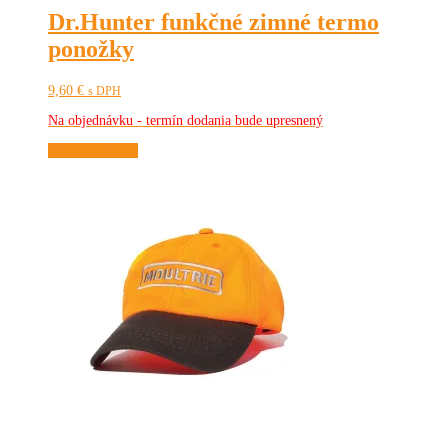
Dr.Hunter funkčné zimné termo
ponožky
9,60
€
s DPH
Na objednávku - termín dodania bude upresnený
Tento
Výber možností
produkt
má
viacero
variantov.
Možnosti
si
môžete
vybrať
na
stránke
produktu.