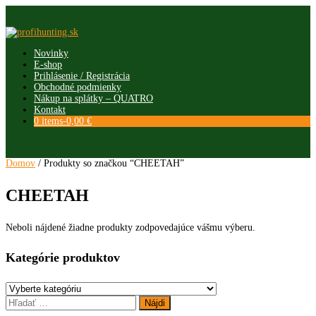
Skip
to
content
Novinky
E-shop
Prihlásenie / Registrácia
Obchodné podmienky
Nákup na splátky – QUATRO
Kontakt
0 items-
0,00
€
Domov
/ Produkty so značkou “CHEETAH”
CHEETAH
Neboli nájdené žiadne produkty zodpovedajúce vášmu výberu.
Kategórie produktov
Hľadať: